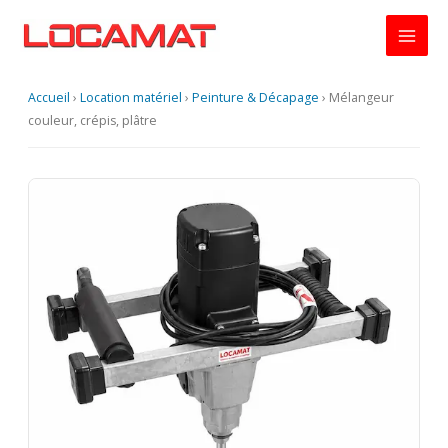
Aller
au
contenu
Accueil
›
Location matériel
›
Peinture & Décapage
›
Mélangeur
couleur, crépis, plâtre