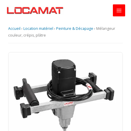
Aller
au
contenu
Accueil
›
Location matériel
›
Peinture & Décapage
›
Mélangeur
couleur, crépis, plâtre