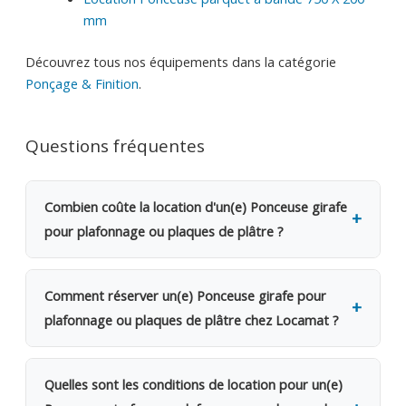
mm
Découvrez tous nos équipements dans la catégorie
Ponçage & Finition
.
Questions fréquentes
Combien coûte la location d'un(e) Ponceuse girafe
pour plafonnage ou plaques de plâtre ?
La location d'un(e) Ponceuse girafe pour plafonnage
ou plaques de plâtre coûte 22€ TVAC par jour
Comment réserver un(e) Ponceuse girafe pour
(18.18€ HTVA). Une caution de 150€ est demandée.
plafonnage ou plaques de plâtre chez Locamat ?
Dès le 2e jour, bénéficiez d'une remise de 20%. Pour
une semaine complète, seuls 4 jours sont facturés.
Rendez-vous dans l'une de nos 5 agences en
Pour un mois, 12 jours seulement.
Belgique ou appelez-nous pour vérifier la
Quelles sont les conditions de location pour un(e)
disponibilité. Le retrait se fait sur place le jour