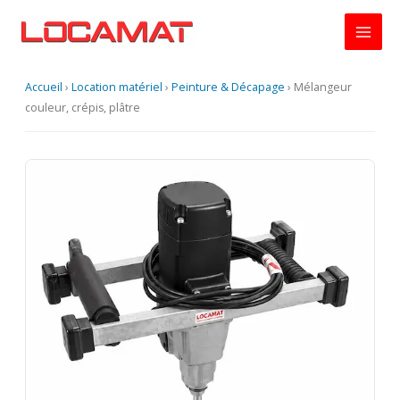
Aller
au
contenu
Accueil
›
Location matériel
›
Peinture & Décapage
›
Mélangeur
couleur, crépis, plâtre