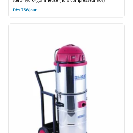
Aéro-hydro-gommeuse (hors compresseur 9cv)
Dès 75€/jour