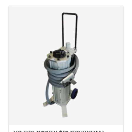
jours facturés. Caution de 150€ restituée au retour
du matériel en bon état. Videz les cuves et nettoyez
les filtres avant de rapporter le matériel. Assurance
bris de machine en option.