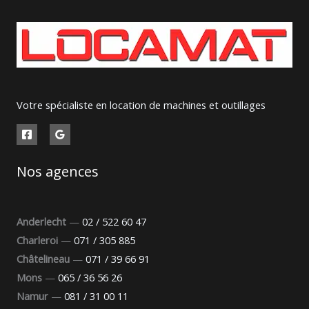
Votre spécialiste en location de machines et outillages
Nos agences
Anderlecht
—
02 / 522 60 47
Charleroi
—
071 / 305 885
Châtelineau
—
071 / 39 66 91
Mons
—
065 / 36 56 26
Namur
—
081 / 31 00 11