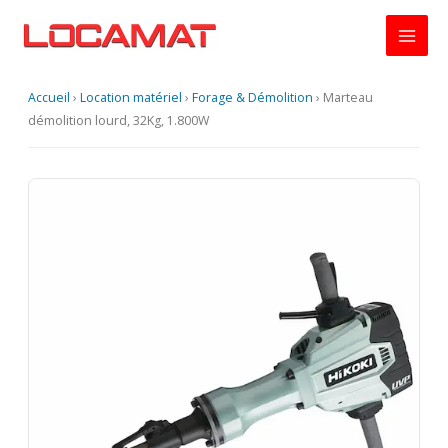
Aller
au
contenu
Accueil
›
Location matériel
›
Forage & Démolition
›
Marteau
démolition lourd, 32Kg, 1.800W