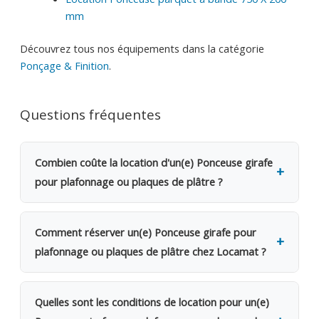
mm
Découvrez tous nos équipements dans la catégorie
Ponçage & Finition
.
Questions fréquentes
Combien coûte la location d'un(e) Ponceuse girafe
pour plafonnage ou plaques de plâtre ?
La location d'un(e) Ponceuse girafe pour plafonnage
ou plaques de plâtre coûte 22€ TVAC par jour
Comment réserver un(e) Ponceuse girafe pour
(18.18€ HTVA). Une caution de 150€ est demandée.
plafonnage ou plaques de plâtre chez Locamat ?
Dès le 2e jour, bénéficiez d'une remise de 20%. Pour
une semaine complète, seuls 4 jours sont facturés.
Rendez-vous dans l'une de nos 5 agences en
Pour un mois, 12 jours seulement.
Belgique ou appelez-nous pour vérifier la
Quelles sont les conditions de location pour un(e)
disponibilité. Le retrait se fait sur place le jour