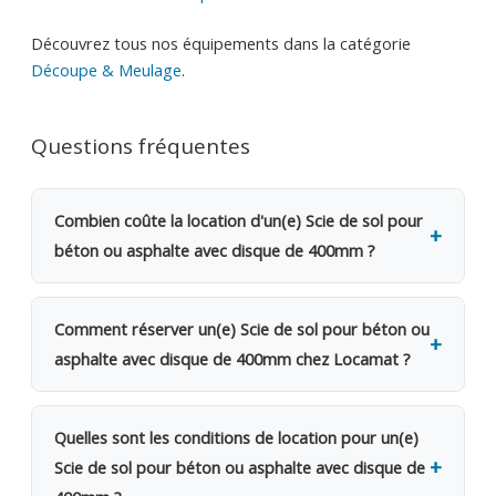
Découvrez tous nos équipements dans la catégorie
Découpe & Meulage
.
Questions fréquentes
Combien coûte la location d'un(e) Scie de sol pour
béton ou asphalte avec disque de 400mm ?
La location d'un(e) Scie de sol pour béton ou
asphalte avec disque de 400mm coûte 49€ TVAC
Comment réserver un(e) Scie de sol pour béton ou
par jour (40.49€ HTVA). Une caution de 300€ est
asphalte avec disque de 400mm chez Locamat ?
demandée. Dès le 2e jour, bénéficiez d'une remise
de 20%. Pour une semaine complète, seuls 4 jours
Rendez-vous dans l'une de nos 5 agences en
sont facturés. Pour un mois, 12 jours seulement.
Belgique ou appelez-nous pour vérifier la
Quelles sont les conditions de location pour un(e)
disponibilité. Le retrait se fait sur place le jour
Scie de sol pour béton ou asphalte avec disque de
même, avec possibilité de livraison sur votre