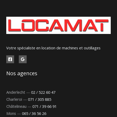
Votre spécialiste en location de machines et outillages
Nos agences
Anderlecht
—
02 / 522 60 47
Charleroi
—
071 / 305 885
Châtelineau
—
071 / 39 66 91
Mons
—
065 / 36 56 26