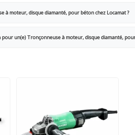
oteur, disque diamanté, pour béton coûte 37€ TVAC par jou
iez d'une remise de 20%. Pour une semaine complète, seuls 4
 à moteur, disque diamanté, pour béton chez Locamat ?
s en Belgique ou appelez-nous pour vérifier la disponibilité.
r votre chantier. Le moteur thermique offre une mobilité tota
ion pour un(e) Tronçonneuse à moteur, disque diamanté, pou
Le week-end (samedi 16h → lundi 10h) = 1 jour. Remise de 20%
Caution de 350€ restituée au retour du matériel en bon état. 
surance bris de machine en option.