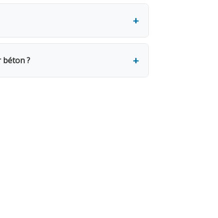
r (30.58€ HTVA). Une caution de 350€
 jours sont facturés. Pour un mois, 12
 Le retrait se fait sur place le jour
le sur chantier. Arrosez la zone de
r béton ?
 dès le 2e jour. 7 jours = 4 jours
Les disques usés sont à votre charge.