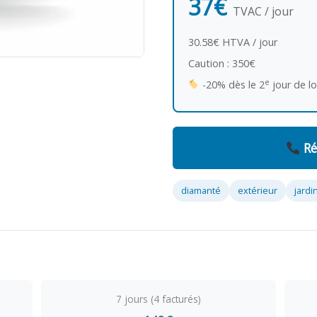
37€
TVAC / jour
30.58€ HTVA / jour
Caution : 350€
e
-20% dès le 2
jour de l
Ré
diamanté
extérieur
jardi
7 jours (4 facturés)