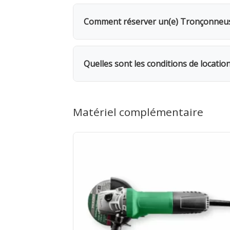
La location d'un(e) Tronçonneuse à m
est demandée. Dès le 2e jour, bénéfic
Comment réserver un(e) Tronçonneuse
jours seulement.
Rendez-vous dans l'une de nos 5 agence
même, avec possibilité de livraison su
Quelles sont les conditions de locat
coupe si possible pou
Location facturée par tranche de 24h. 
facturés. 1 mois = 12 jours facturés. 
Matériel complémentaire
Rapportez le matériel dépoussiéré. As