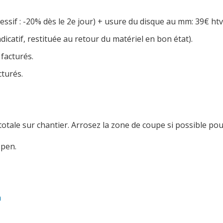
essif : -20% dès le 2e jour) + usure du disque au mm: 39€ ht
dicatif, restituée au retour du matériel en bon état).
 facturés.
cturés.
otale sur chantier. Arrosez la zone de coupe si possible pou
spen.
m