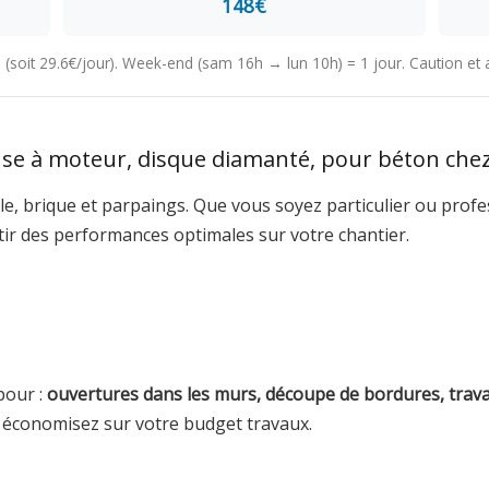
148€
4h (soit 29.6€/jour). Week-end (sam 16h → lun 10h) = 1 jour. Caution e
e à moteur, disque diamanté, pour béton che
e, brique et parpaings. Que vous soyez particulier ou profe
tir des performances optimales sur votre chantier.
pour :
ouvertures dans les murs, découpe de bordures, travau
t économisez sur votre budget travaux.