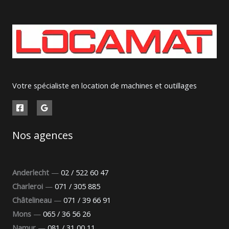
Votre spécialiste en location de machines et outillages
Nos agences
Anderlecht
—
02 / 522 60 47
Charleroi
—
071 / 305 885
Châtelineau
—
071 / 39 66 91
Mons
—
065 / 36 56 26
Namur
—
081 / 31 00 11