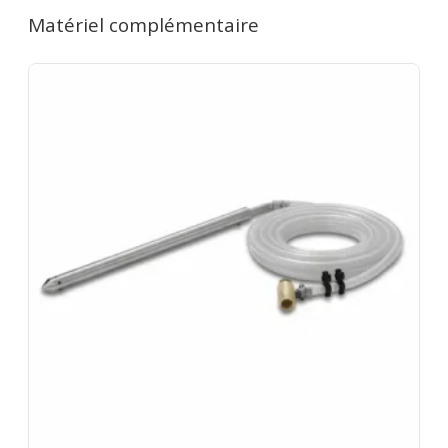
(samedi 16h → lundi 10h) = 1 jour. Remise de 20%
Matériel complémentaire
dès le 2e jour. 7 jours = 4 jours facturés. 1 mois = 12
jours facturés. Caution de 500€ restituée au retour
du matériel en bon état. Videz les cuves et nettoyez
les filtres avant de rapporter le matériel. Assurance
bris de machine en option.