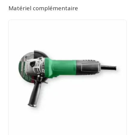
(samedi 16h → lundi 10h) = 1 jour. Remise de 20%
Matériel complémentaire
dès le 2e jour. 7 jours = 4 jours facturés. 1 mois = 12
jours facturés. Caution de 350€ restituée au retour
du matériel en bon état. Les disques usés sont à
votre charge. Rapportez le matériel dépoussiéré.
Assurance bris de machine en option.