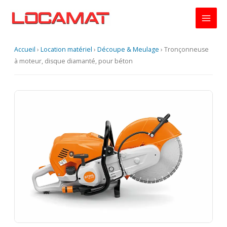
Aller
au
contenu
Accueil
›
Location matériel
›
Découpe & Meulage
›
Tronçonneuse
à moteur, disque diamanté, pour béton