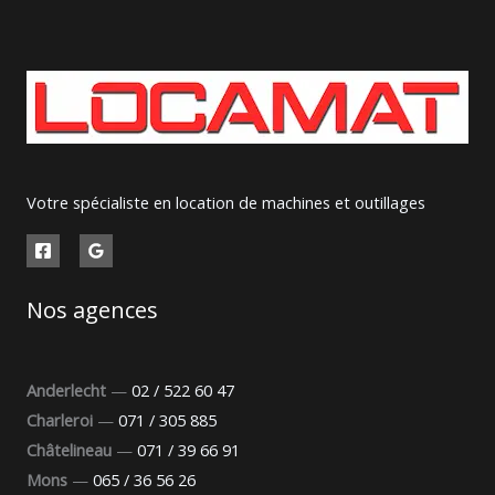
Votre spécialiste en location de machines et outillages
Nos agences
Anderlecht
—
02 / 522 60 47
Charleroi
—
071 / 305 885
Châtelineau
—
071 / 39 66 91
Mons
—
065 / 36 56 26