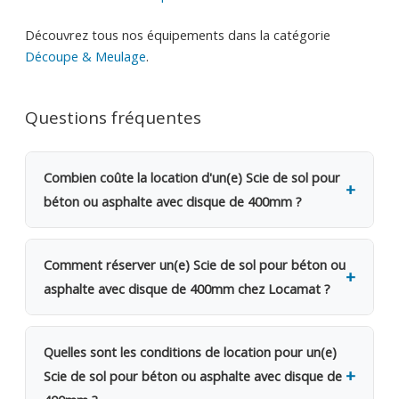
Découvrez tous nos équipements dans la catégorie
Découpe & Meulage
.
Questions fréquentes
Combien coûte la location d'un(e) Scie de sol pour
béton ou asphalte avec disque de 400mm ?
La location d'un(e) Scie de sol pour béton ou
asphalte avec disque de 400mm coûte 49€ TVAC
Comment réserver un(e) Scie de sol pour béton ou
par jour (40.49€ HTVA). Une caution de 300€ est
asphalte avec disque de 400mm chez Locamat ?
demandée. Dès le 2e jour, bénéficiez d'une remise
de 20%. Pour une semaine complète, seuls 4 jours
Rendez-vous dans l'une de nos 5 agences en
sont facturés. Pour un mois, 12 jours seulement.
Belgique ou appelez-nous pour vérifier la
Quelles sont les conditions de location pour un(e)
disponibilité. Le retrait se fait sur place le jour
Scie de sol pour béton ou asphalte avec disque de
même, avec possibilité de livraison sur votre