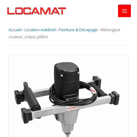
Aller
au
contenu
Accueil
›
Location matériel
›
Peinture & Décapage
›
Mélangeur
couleur, crépis, plâtre