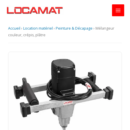
Aller
au
contenu
Accueil
›
Location matériel
›
Peinture & Décapage
›
Mélangeur
couleur, crépis, plâtre