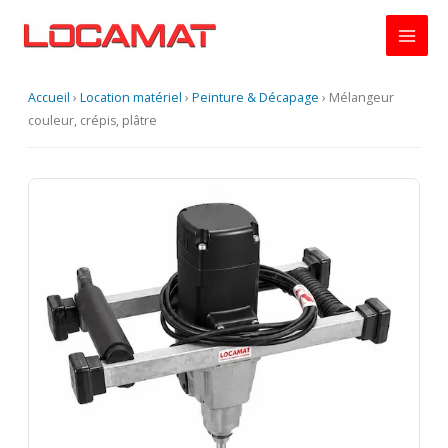
Aller
au
contenu
Accueil
›
Location matériel
›
Peinture & Décapage
›
Mélangeur
couleur, crépis, plâtre