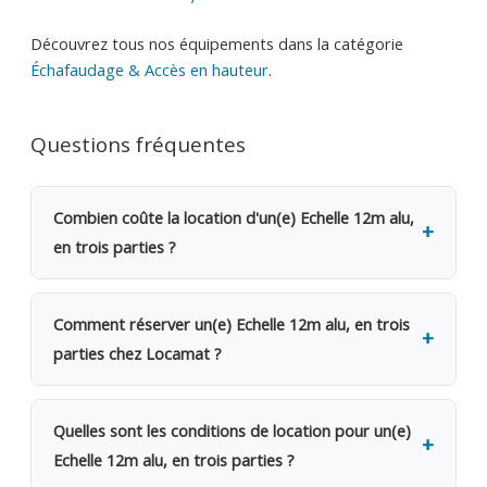
Découvrez tous nos équipements dans la catégorie
Échafaudage & Accès en hauteur
.
Questions fréquentes
Combien coûte la location d'un(e) Echelle 12m alu,
en trois parties ?
La location d'un(e) Echelle 12m alu, en trois parties
coûte 25€ TVAC par jour (20.66€ HTVA). Une
Comment réserver un(e) Echelle 12m alu, en trois
caution de 200€ est demandée. Dès le 2e jour,
parties chez Locamat ?
bénéficiez d'une remise de 20%. Pour une semaine
complète, seuls 4 jours sont facturés. Pour un mois,
Rendez-vous dans l'une de nos 5 agences en
12 jours seulement.
Belgique ou appelez-nous pour vérifier la
Quelles sont les conditions de location pour un(e)
disponibilité. Le retrait se fait sur place le jour
Echelle 12m alu, en trois parties ?
même, avec possibilité de livraison sur votre