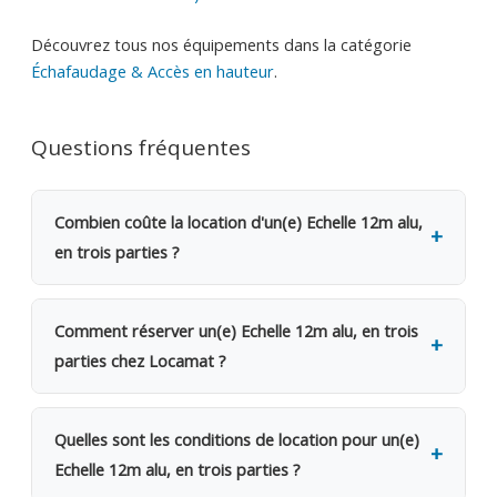
Découvrez tous nos équipements dans la catégorie
Échafaudage & Accès en hauteur
.
Questions fréquentes
Combien coûte la location d'un(e) Echelle 12m alu,
en trois parties ?
La location d'un(e) Echelle 12m alu, en trois parties
coûte 25€ TVAC par jour (20.66€ HTVA). Une
Comment réserver un(e) Echelle 12m alu, en trois
caution de 200€ est demandée. Dès le 2e jour,
parties chez Locamat ?
bénéficiez d'une remise de 20%. Pour une semaine
complète, seuls 4 jours sont facturés. Pour un mois,
Rendez-vous dans l'une de nos 5 agences en
12 jours seulement.
Belgique ou appelez-nous pour vérifier la
Quelles sont les conditions de location pour un(e)
disponibilité. Le retrait se fait sur place le jour
Echelle 12m alu, en trois parties ?
même, avec possibilité de livraison sur votre