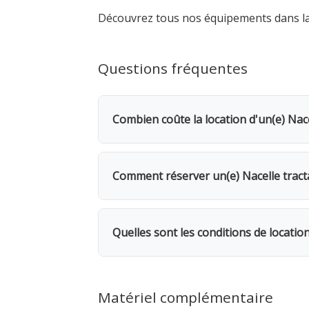
Découvrez tous nos équipements dans l
Questions fréquentes
Combien coûte la location d'un(e) Nace
La location d'un(e) Nacelle tractable
Dès le 2e jour, bénéficiez d'une remis
Comment réserver un(e) Nacelle tract
seulement.
Rendez-vous dans l'une de nos 5 agence
même, avec possibilité de livraison su
Quelles sont les conditions de locatio
autorisations de stati
Location facturée par tranche de 24h. 
facturés. 1 mois = 12 jours facturés. 
Matériel complémentaire
Toute pièce manquante sera facturée.