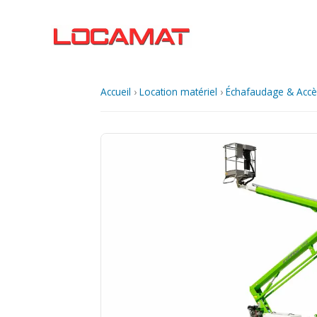
Aller
au
contenu
Accueil
›
Location matériel
›
Échafaudage & Accè