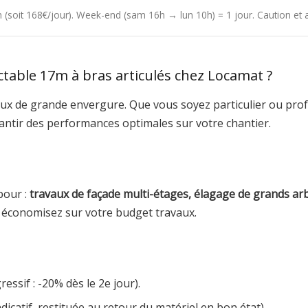
4h (soit 168€/jour). Week-end (sam 16h → lun 10h) = 1 jour. Caution e
ctable 17m à bras articulés chez Locamat ?
ux de grande envergure. Que vous soyez particulier ou prof
rantir des performances optimales sur votre chantier.
pour :
travaux de façade multi-étages, élagage de grands ar
t économisez sur votre budget travaux.
essif : -20% dès le 2e jour).
dicatif, restituée au retour du matériel en bon état).