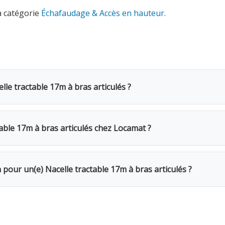
a catégorie
Échafaudage & Accès en hauteur
.
lle tractable 17m à bras articulés ?
 17m à bras articulés coûte 210€ TVAC par jour (173.55€ HTV
e de 20%. Pour une semaine complète, seuls 4 jours sont fac
able 17m à bras articulés chez Locamat ?
s en Belgique ou appelez-nous pour vérifier la disponibilité.
r votre chantier. Portée maximale de 17m pour atteindre les z
n pour un(e) Nacelle tractable 17m à bras articulés ?
Le week-end (samedi 16h → lundi 10h) = 1 jour. Remise de 20%
Caution de 700€ restituée au retour du matériel en bon état.
 Assurance bris de machine en option.