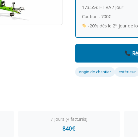
173.55€ HTVA / jour
Caution : 700€
e
-20% dès le 2
jour de l
Ré
engin de chantier
extérieur
7 jours (4 facturés)
840€