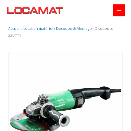
Aller
au
contenu
Accueil
›
Location matériel
›
Découpe & Meulage
›
Disqueuse
230mm