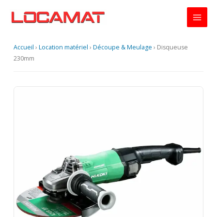
Aller
au
contenu
Accueil
›
Location matériel
›
Découpe & Meulage
›
Disqueuse
230mm