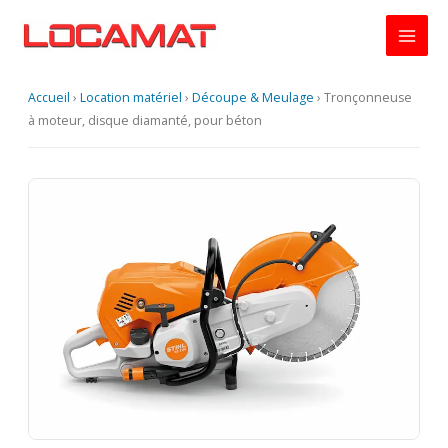
Aller
au
contenu
Accueil
›
Location matériel
›
Découpe & Meulage
›
Tronçonneuse
à moteur, disque diamanté, pour béton