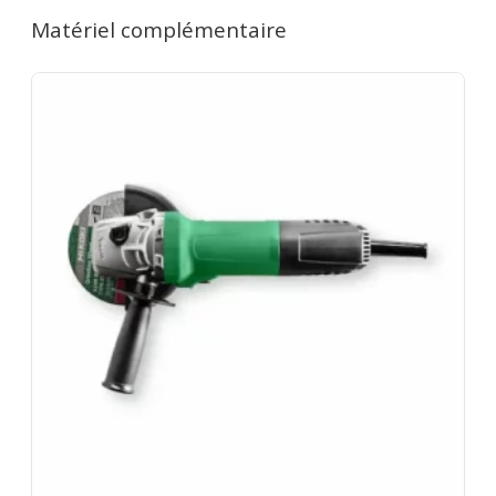
(samedi 16h → lundi 10h) = 1 jour. Remise de 20%
Matériel complémentaire
dès le 2e jour. 7 jours = 4 jours facturés. 1 mois = 12
jours facturés. Caution de 350€ restituée au retour
du matériel en bon état. Les disques usés sont à
votre charge. Rapportez le matériel dépoussiéré.
Assurance bris de machine en option.