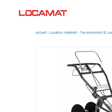
Aller
au
contenu
Accueil
›
Location matériel
›
Terrassement & Le