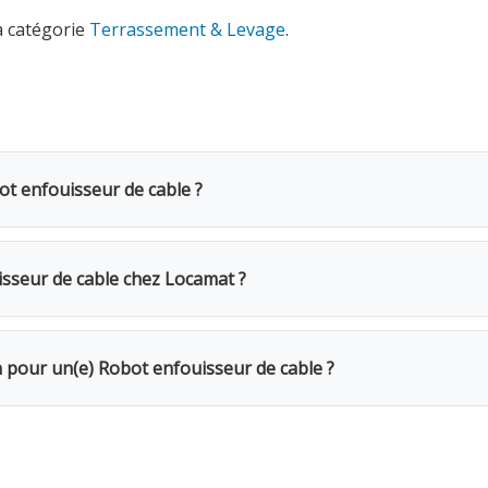
a catégorie
Terrassement & Levage
.
ot enfouisseur de cable ?
 de cable coûte 60€ TVAC par jour (49.59€ HTVA). Une cauti
 Pour une semaine complète, seuls 4 jours sont facturés. Pou
sseur de cable chez Locamat ?
s en Belgique ou appelez-nous pour vérifier la disponibilité.
r votre chantier. Le robot ouvre une micro-tranchée, pose l
n pour un(e) Robot enfouisseur de cable ?
Le week-end (samedi 16h → lundi 10h) = 1 jour. Remise de 20%
Caution de 500€ restituée au retour du matériel en bon état. 
. Assurance bris de machine en option.