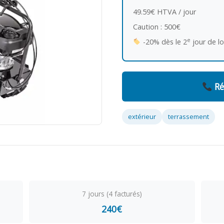
49.59€ HTVA / jour
Caution : 500€
e
-20% dès le 2
jour de l
Ré
extérieur
terrassement
7 jours (4 facturés)
240€