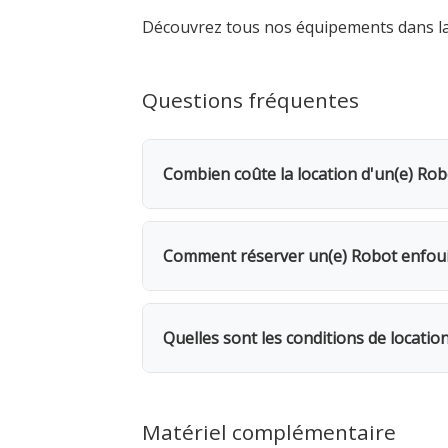
Découvrez tous nos équipements dans l
Questions fréquentes
Combien coûte la location d'un(e) Rob
La location d'un(e) Robot enfouisseur
jour, bénéficiez d'une remise de 20%.
Comment réserver un(e) Robot enfoui
Rendez-vous dans l'une de nos 5 agence
même, avec possibilité de livraison su
Quelles sont les conditions de locatio
Minimal impact sur l
Location facturée par tranche de 24h. 
facturés. 1 mois = 12 jours facturés. 
Matériel complémentaire
avec le plein de carburant si motorisé