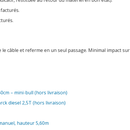
dicatif, restituée au retour du matériel en bon état).
 facturés.
cturés.
le câble et referme en un seul passage. Minimal impact sur 
cm – mini-bull (hors livraison)
rck diesel 2,5T (hors livraison)
 manuel, hauteur 5,60m