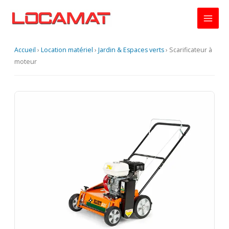
Aller
au
contenu
Accueil
›
Location matériel
›
Jardin & Espaces verts
›
Scarificateur à
moteur