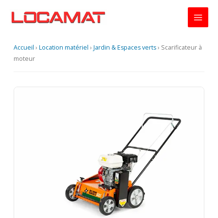
Aller
au
contenu
Accueil
›
Location matériel
›
Jardin & Espaces verts
›
Scarificateur à
moteur