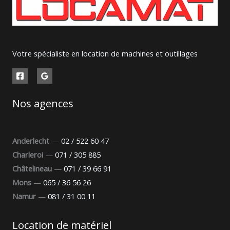
Votre spécialiste en location de machines et outillages
Nos agences
Anderlecht
—
02 / 522 60 47
Charleroi
—
071 / 305 885
Châtelineau
—
071 / 39 66 91
Mons
—
065 / 36 56 26
Namur
—
081 / 31 00 11
Location de matériel