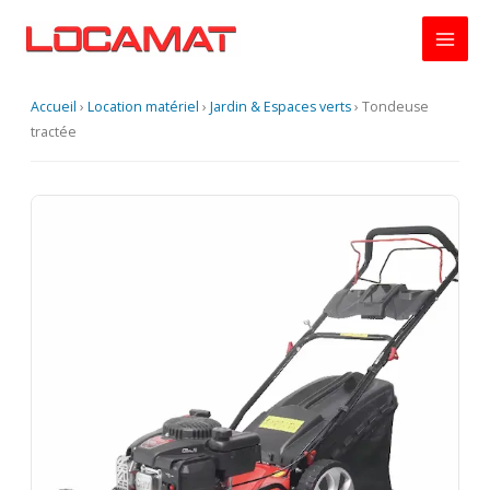
Aller
au
contenu
Accueil
›
Location matériel
›
Jardin & Espaces verts
›
Tondeuse
tractée