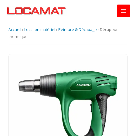
Aller
au
contenu
Accueil
›
Location matériel
›
Peinture & Décapage
›
Décapeur
thermique