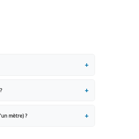
jour (3.31€ HTVA). Une caution de 20€
 jours sont facturés. Pour un mois, 12
?
 Le retrait se fait sur place le jour
autres. Fixez la goulotte à la fenêtre
'un mètre) ?
 dès le 2e jour. 7 jours = 4 jours
Rapportez toutes les pièces complètes.