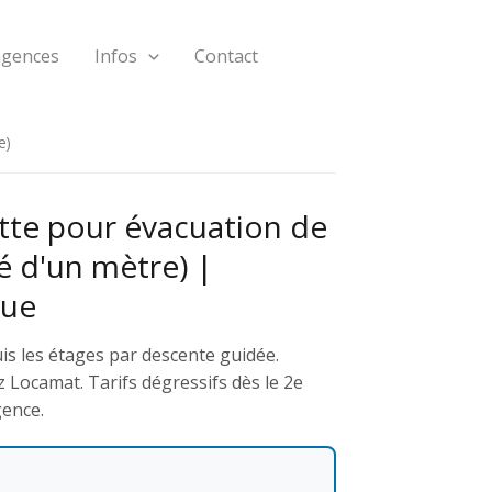
agences
Infos
Contact
e)
tte pour évacuation de
té d'un mètre) |
que
is les étages par descente guidée.
 Locamat. Tarifs dégressifs dès le 2e
gence.