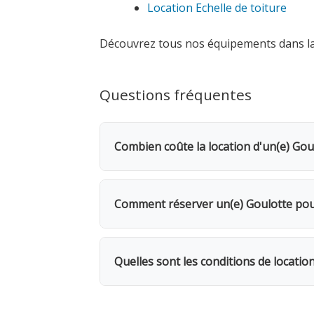
Location Echelle de toiture
Découvrez tous nos équipements dans l
Questions fréquentes
Combien coûte la location d'un(e) Gou
La location d'un(e) Goulotte pour éva
est demandée. Dès le 2e jour, bénéfic
Comment réserver un(e) Goulotte pour
jours seulement.
Rendez-vous dans l'une de nos 5 agence
même, avec possibilité de livraison su
Quelles sont les conditions de locatio
et placez une ben
Location facturée par tranche de 24h. 
facturés. 1 mois = 12 jours facturés. 