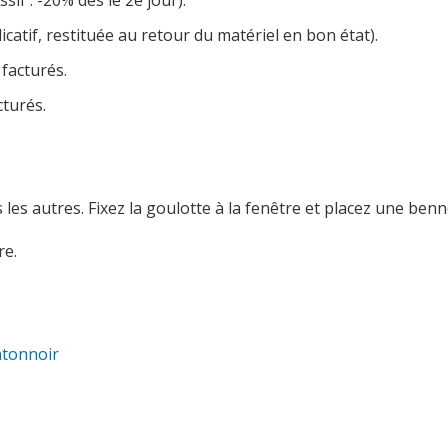
sif : -20% dès le 2e jour).
icatif, restituée au retour du matériel en bon état).
 facturés.
cturés.
es autres. Fixez la goulotte à la fenêtre et placez une benn
e.
ntonnoir