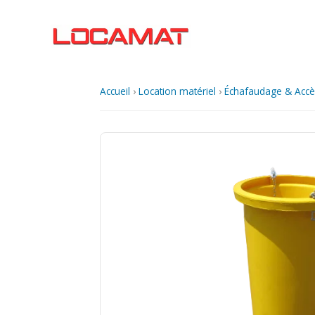
Aller
au
contenu
Accueil
›
Location matériel
›
Échafaudage & Accè