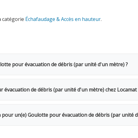
a catégorie
Échafaudage & Accès en hauteur
.
lotte pour évacuation de débris (par unité d'un mètre) ?
cuation de débris (par unité d'un mètre) coûte 4€ TVAC par 
iez d'une remise de 20%. Pour une semaine complète, seuls 4
 évacuation de débris (par unité d'un mètre) chez Locamat 
s en Belgique ou appelez-nous pour vérifier la disponibilité.
r votre chantier. Emboîtez les modules de 1m les uns dans les 
n pour un(e) Goulotte pour évacuation de débris (par unité d
Le week-end (samedi 16h → lundi 10h) = 1 jour. Remise de 20%
Caution de 20€ restituée au retour du matériel en bon état. 