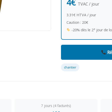
4€
TVAC / jour
3.31€ HTVA / jour
Caution : 20€
e
-20% dès le 2
jour de l
Ré
chantier
7 jours (4 facturés)