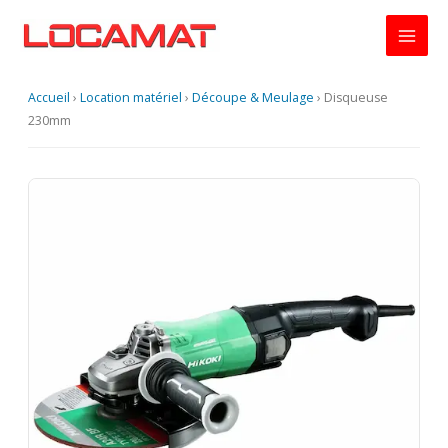
Aller
au
contenu
Accueil
›
Location matériel
›
Découpe & Meulage
›
Disqueuse
230mm