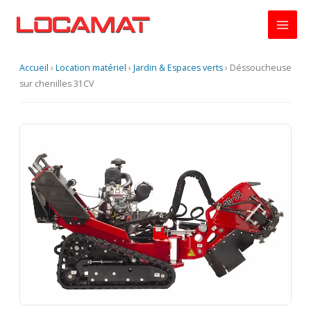
Aller
au
contenu
Accueil
›
Location matériel
›
Jardin & Espaces verts
›
Déssoucheuse
sur chenilles 31CV