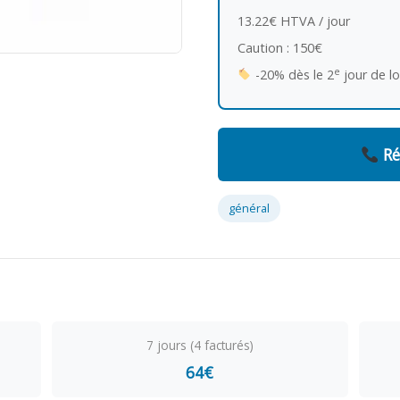
13.22€ HTVA / jour
Caution : 150€
e
-20% dès le 2
jour de l
Ré
général
7 jours (4 facturés)
64€