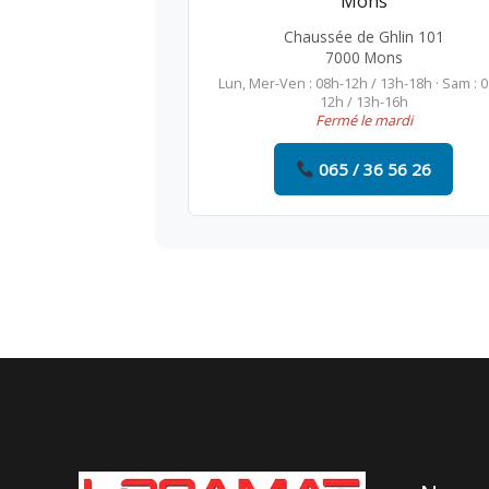
Mons
Chaussée de Ghlin 101
7000 Mons
Lun, Mer-Ven : 08h-12h / 13h-18h · Sam : 
12h / 13h-16h
Fermé le mardi
065 / 36 56 26