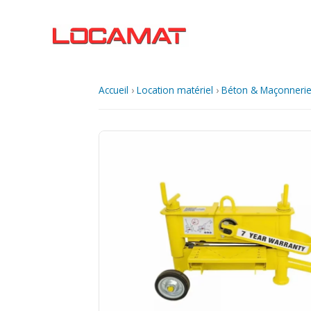
Aller
au
contenu
Accueil
›
Location matériel
›
Béton & Maçonneri