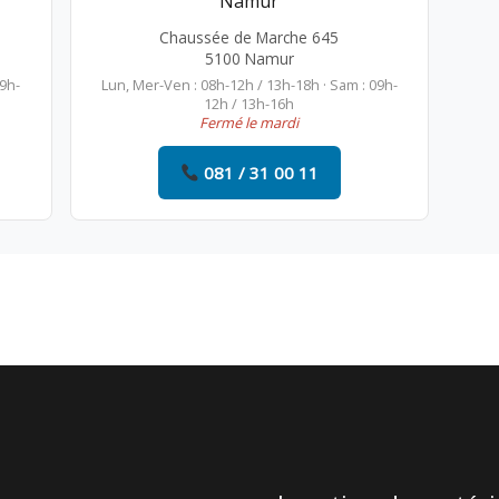
Namur
Chaussée de Marche 645
5100 Namur
09h-
Lun, Mer-Ven : 08h-12h / 13h-18h · Sam : 09h-
12h / 13h-16h
Fermé le mardi
081 / 31 00 11