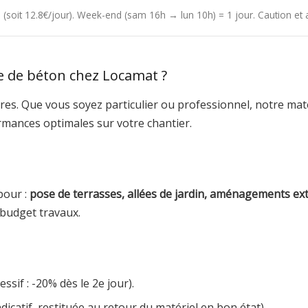
4h (soit 12.8€/jour). Week-end (sam 16h → lun 10h) = 1 jour. Caution e
e de béton chez Locamat ?
es. Que vous soyez particulier ou professionnel, notre matér
rmances optimales sur votre chantier.
pour :
pose de terrasses, allées de jardin, aménagements ex
budget travaux.
ssif : -20% dès le 2e jour).
dicatif, restituée au retour du matériel en bon état).