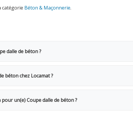
a catégorie
Béton & Maçonnerie
.
pe dalle de béton ?
ton coûte 16€ TVAC par jour (13.22€ HTVA). Une caution de 1
une semaine complète, seuls 4 jours sont facturés. Pour un 
de béton chez Locamat ?
s en Belgique ou appelez-nous pour vérifier la disponibilité.
r votre chantier. Utilisez toujours un disque diamanté adapt
n pour un(e) Coupe dalle de béton ?
Le week-end (samedi 16h → lundi 10h) = 1 jour. Remise de 20%
Caution de 150€ restituée au retour du matériel en bon état.
 supplémentaires. Assurance bris de machine en option.