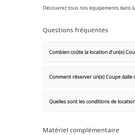
Découvrez tous nos équipements dans l
Questions fréquentes
Combien coûte la location d'un(e) Cou
La location d'un(e) Coupe dalle de bé
bénéficiez d'une remise de 20%. Pour 
Comment réserver un(e) Coupe dalle 
Rendez-vous dans l'une de nos 5 agence
même, avec possibilité de livraison su
Quelles sont les conditions de locatio
coupe pour limiter la po
Location facturée par tranche de 24h. 
facturés. 1 mois = 12 jours facturés. 
Matériel complémentaire
avant le retour pour éviter des frais