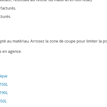
 facturés.
cturés.
pté au matériau. Arrosez la zone de coupe pour limiter la po
s en agence.
rique
 150L
 190L
350L