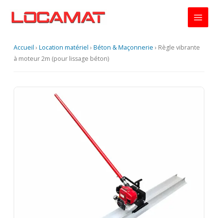
Aller
au
contenu
Accueil
›
Location matériel
›
Béton & Maçonnerie
›
Règle vibrante
à moteur 2m (pour lissage béton)