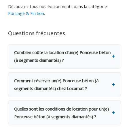
Découvrez tous nos équipements dans la catégorie
Ponçage & Finition
.
Questions fréquentes
Combien coûte la location d'un(e) Ponceuse béton
(à segments diamantés) ?
La location d'un(e) Ponceuse béton (à segments
diamantés) coûte 49€ TVAC par jour (40.49€ HTVA).
Comment réserver un(e) Ponceuse béton (à
Une caution de 200€ est demandée. Dès le 2e jour,
segments diamantés) chez Locamat ?
bénéficiez d'une remise de 20%. Pour une semaine
complète, seuls 4 jours sont facturés. Pour un mois,
Rendez-vous dans l'une de nos 5 agences en
12 jours seulement.
Belgique ou appelez-nous pour vérifier la
Quelles sont les conditions de location pour un(e)
disponibilité. Le retrait se fait sur place le jour
Ponceuse béton (à segments diamantés) ?
même, avec possibilité de livraison sur votre
chantier. Les segments diamantés poncent
Location facturée par tranche de 24h. Le week-end