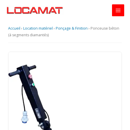
Aller
au
contenu
Accueil
›
Location matériel
›
Ponçage & Finition
›
Ponceuse béton
(à segments diamantés)