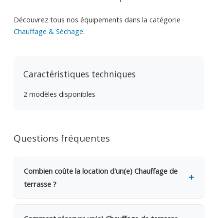
Découvrez tous nos équipements dans la catégorie
Chauffage & Séchage
.
Caractéristiques techniques
2 modèles disponibles
Questions fréquentes
Combien coûte la location d'un(e) Chauffage de
terrasse ?
La location d'un(e) Chauffage de terrasse coûte 18€
TVAC par jour (14.88€ HTVA). Une caution de 200€