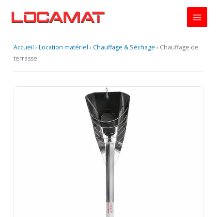
Aller
au
contenu
Accueil
›
Location matériel
›
Chauffage & Séchage
›
Chauffage de
terrasse