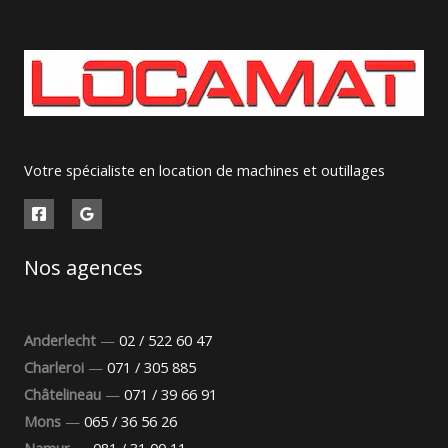
Votre spécialiste en location de machines et outillages
Nos agences
Anderlecht
—
02 / 522 60 47
Charleroi
—
071 / 305 885
Châtelineau
—
071 / 39 66 91
Mons
—
065 / 36 56 26
Namur
—
081 / 31 00 11