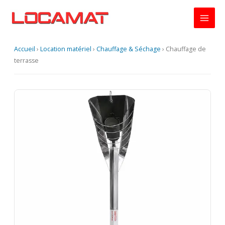
Aller
au
contenu
Accueil
›
Location matériel
›
Chauffage & Séchage
›
Chauffage de
terrasse