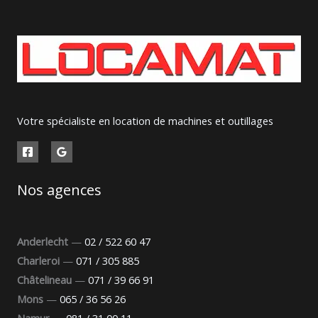
Votre spécialiste en location de machines et outillages
Nos agences
Anderlecht
—
02 / 522 60 47
Charleroi
—
071 / 305 885
Châtelineau
—
071 / 39 66 91
Mons
—
065 / 36 56 26
Namur
—
081 / 31 00 11