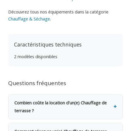
Découvrez tous nos équipements dans la catégorie
Chauffage & Séchage
.
Caractéristiques techniques
2 modèles disponibles
Questions fréquentes
Combien coûte la location d'un(e) Chauffage de
terrasse ?
La location d'un(e) Chauffage de terrasse coûte 18€
TVAC par jour (14.88€ HTVA). Une caution de 200€