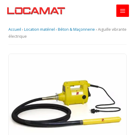
Aller
au
contenu
Accueil
›
Location matériel
›
Béton & Maçonnerie
›
Aiguille vibrante
électrique