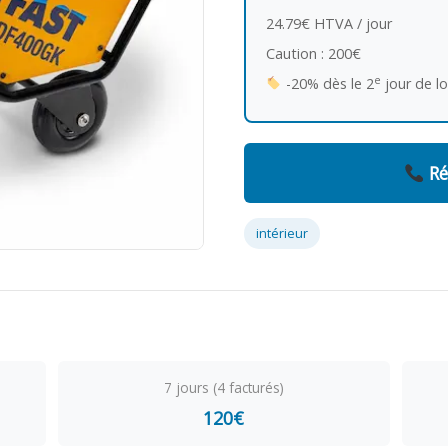
24.79€ HTVA / jour
Caution : 200€
e
-20% dès le 2
jour de l
Ré
intérieur
7 jours (4 facturés)
120€