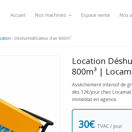
Accueil
Nos machines
Espace vente
Nos 
isation
›
Déshumidificateur d'air 800m³
Location Déshum
800m³ | Locam
Assèchement intensif de g
dès 12€/jour chez Locamat. T
immédiat en agence.
30€
TVAC / jour