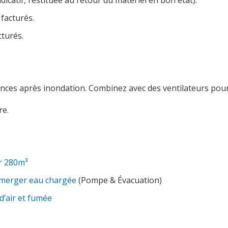
dicatif, restituée au retour du matériel en bon état).
 facturés.
cturés.
nces après inondation. Combinez avec des ventilateurs pour 
e.
ir 280m³
mmerger eau chargée
(Pompe & Évacuation)
d’air et fumée