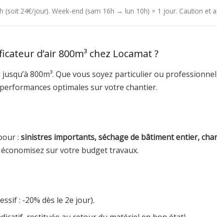
24h (soit 24€/jour). Week-end (sam 16h → lun 10h) = 1 jour. Caution et
icateur d’air 800m³ chez Locamat ?
usqu’à 800m³. Que vous soyez particulier ou professionnel, 
 performances optimales sur votre chantier.
pour :
sinistres importants, séchage de bâtiment entier, ch
t économisez sur votre budget travaux.
ssif : -20% dès le 2e jour).