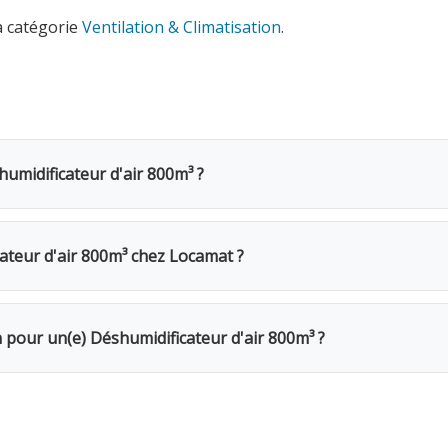
a catégorie
Ventilation & Climatisation
.
humidificateur d'air 800m³ ?
 d'air 800m³ coûte 30€ TVAC par jour (24.79€ HTVA). Une ca
 Pour une semaine complète, seuls 4 jours sont facturés. Pou
teur d'air 800m³ chez Locamat ?
s en Belgique ou appelez-nous pour vérifier la disponibilité.
ur votre chantier. Pour les volumes importants ou les urgen
n pour un(e) Déshumidificateur d'air 800m³ ?
Le week-end (samedi 16h → lundi 10h) = 1 jour. Remise de 20%
Caution de 200€ restituée au retour du matériel en bon état. 
urance bris de machine en option.