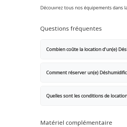
Découvrez tous nos équipements dans l
Questions fréquentes
Combien coûte la location d'un(e) Dés
La location d'un(e) Déshumidificateur
jour, bénéficiez d'une remise de 20%.
Comment réserver un(e) Déshumidifica
Rendez-vous dans l'une de nos 5 agence
même, avec possibilité de livraison s
Quelles sont les conditions de locatio
des ventilateurs pour ac
Location facturée par tranche de 24h. 
facturés. 1 mois = 12 jours facturés. 
Matériel complémentaire
nettoyez les filtres avant retour. Ass