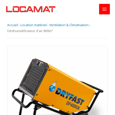
Aller
au
contenu
Accueil
›
Location matériel
›
Ventilation & Climatisation
›
Déshumidificateur d'air 800m³