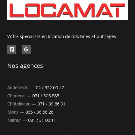
Votre spécialiste en location de machines et outillages
Nos agences
Anderlecht
—
02 / 522 60 47
Charleroi
—
071 / 305 885
Châtelineau
—
071 / 39 66 91
Mons
—
065 / 36 56 26
Namur
—
081 / 31 00 11