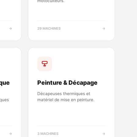
motoculteurs.
→
29 MACHINES
→
ique
Peinture & Décapage
Décapeuses thermiques et
iques
matériel de mise en peinture.
→
3 MACHINES
→