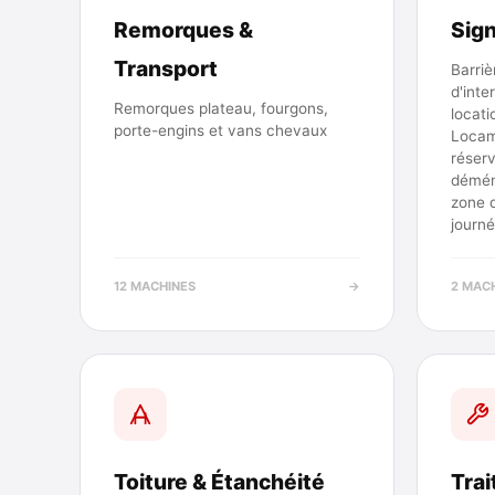
Remorques &
Sign
Transport
Barri
d'inte
Remorques plateau, fourgons,
locati
porte-engins et vans chevaux
Locam
réser
démén
zone 
journé
12 MACHINES
→
2 MAC
Toiture & Étanchéité
Tra