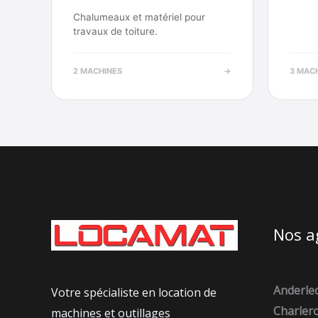
Chalumeaux et matériel pour
travaux de toiture.
2 MACHINES
→
3 MAC
Nos a
Anderle
Votre spécialiste en location de
Charlero
machines et outillages