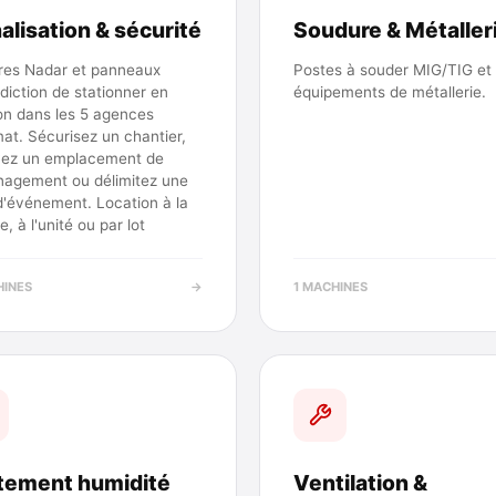
alisation & sécurité
Soudure & Métaller
ères Nadar et panneaux
Postes à souder MIG/TIG et
rdiction de stationner en
équipements de métallerie.
on dans les 5 agences
at. Sécurisez un chantier,
vez un emplacement de
agement ou délimitez une
d'événement. Location à la
e, à l'unité ou par lot
HINES
→
1 MACHINES
itement humidité
Ventilation &