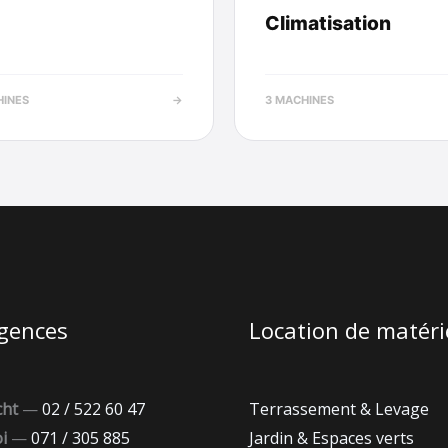
Climatisation
HINES
→
3 MACHINES
gences
Location de matéri
cht
—
02 / 522 60 47
Terrassement & Levage
i
—
071 / 305 885
Jardin & Espaces verts