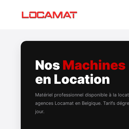
Aller
au
contenu
Nos
Machines
en Location
Matériel professionnel disponible à la loca
agences Locamat en Belgique. Tarifs dégres
jour.