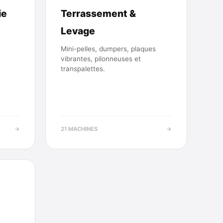
ie
Terrassement &
Levage
Mini-pelles, dumpers, plaques
vibrantes, pilonneuses et
transpalettes.
→
21 MACHINES
→