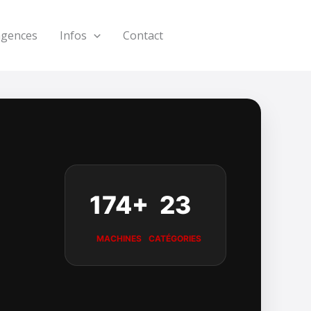
agences
Infos
Contact
174+
23
MACHINES
CATÉGORIES