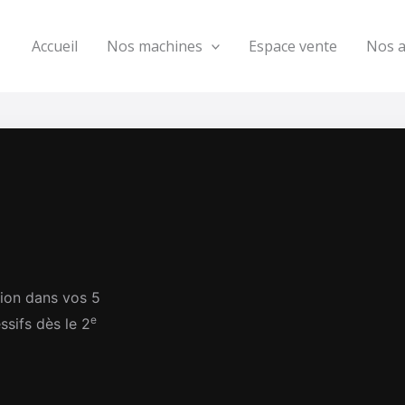
Accueil
Nos machines
Espace vente
Nos 
tion dans vos 5
e
sifs dès le 2