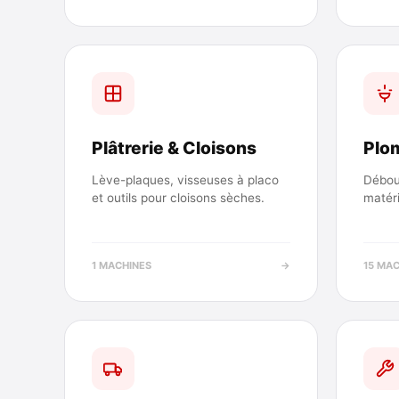
Plâtrerie & Cloisons
Plom
Lève-plaques, visseuses à placo
Débou
et outils pour cloisons sèches.
matéri
1 MACHINES
→
15 MA