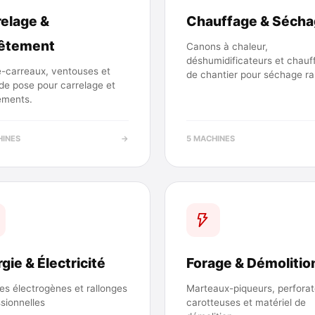
elage &
Chauffage & Séch
êtement
Canons à chaleur,
déshumidificateurs et chauf
-carreaux, ventouses et
de chantier pour séchage ra
 de pose pour carrelage et
ements.
HINES
→
5 MACHINES
gie & Électricité
Forage & Démolitio
es électrogènes et rallonges
Marteaux-piqueurs, perforat
sionnelles
carotteuses et matériel de