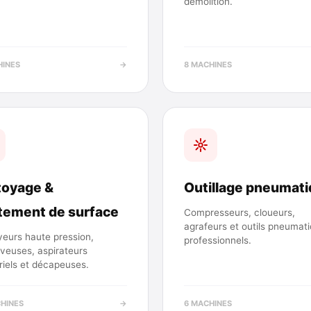
démolition.
HINES
→
8 MACHINES
toyage &
Outillage pneumat
itement de surface
Compresseurs, cloueurs,
agrafeurs et outils pneumat
yeurs haute pression,
professionnels.
veuses, aspirateurs
riels et décapeuses.
CHINES
→
6 MACHINES