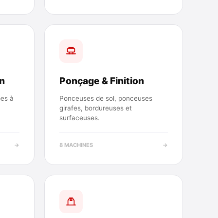
n
Ponçage & Finition
es à
Ponceuses de sol, ponceuses
girafes, bordureuses et
surfaceuses.
→
8 MACHINES
→