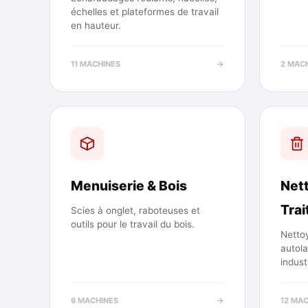
échelles et plateformes de travail
en hauteur.
11 MACHINES
→
2 MAC
Menuiserie & Bois
Net
Tra
Scies à onglet, raboteuses et
outils pour le travail du bois.
Netto
autola
indust
6 MACHINES
→
12 MA