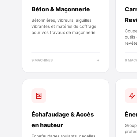
Béton & Maçonnerie
Carr
Rev
Bétonnières, vibreurs, aiguilles
vibrantes et matériel de coffrage
Coupe
pour vos travaux de maçonnerie.
outils
revêt
9 MACHINES
→
6 MAC
Échafaudage & Accès
Éner
en hauteur
Group
profes
Échafaudages roulants, nacelles,