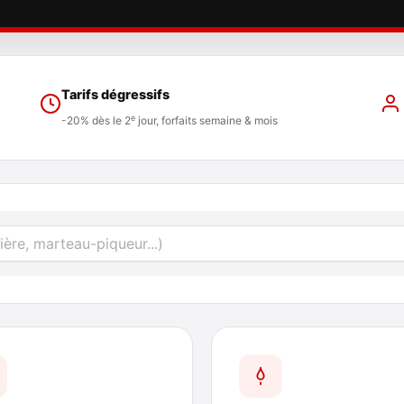
Tarifs dégressifs
e
-20% dès le 2
jour, forfaits semaine & mois