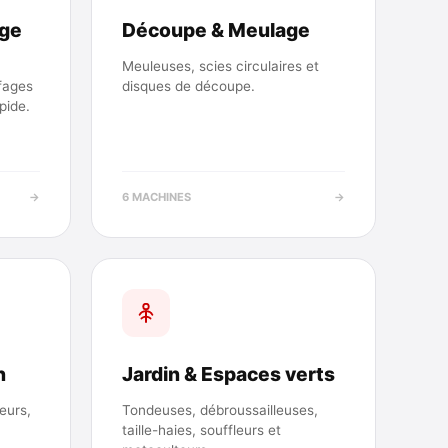
age
Découpe & Meulage
Meuleuses, scies circulaires et
fages
disques de découpe.
pide.
→
6 MACHINES
→
n
Jardin & Espaces verts
eurs,
Tondeuses, débroussailleuses,
taille-haies, souffleurs et