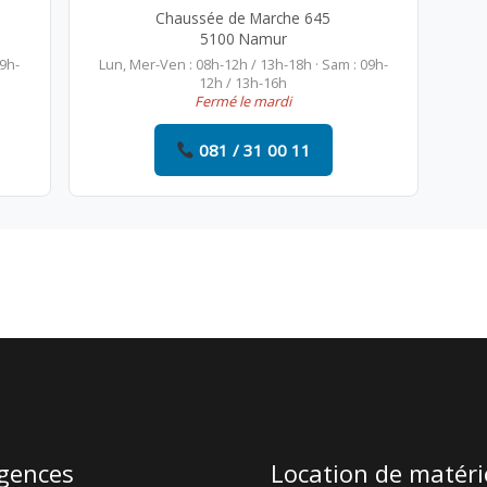
Chaussée de Marche 645
5100 Namur
09h-
Lun, Mer-Ven : 08h-12h / 13h-18h · Sam : 09h-
12h / 13h-16h
Fermé le mardi
081 / 31 00 11
gences
Location de matéri