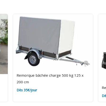
ans les délais. Assurance bris de machine en option.
Remorque bâchée charge 500 kg 125 x
200 cm
Re
Dès 35€/jour
Dè