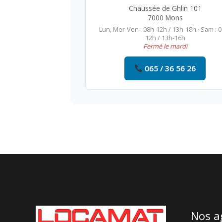
Chaussée de Ghlin 101
7000 Mons
Lun, Mer-Ven : 08h-12h / 13h-18h · Sam : 
12h / 13h-16h
Fermé le mardi
065 / 36 56 26
Nos a