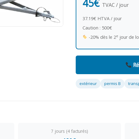
45€
TVAC / jour
37.19€ HTVA / jour
Caution : 500€
e
-20% dès le 2
jour de l
Ré
extérieur
permis B
trans
7 jours (4 facturés)