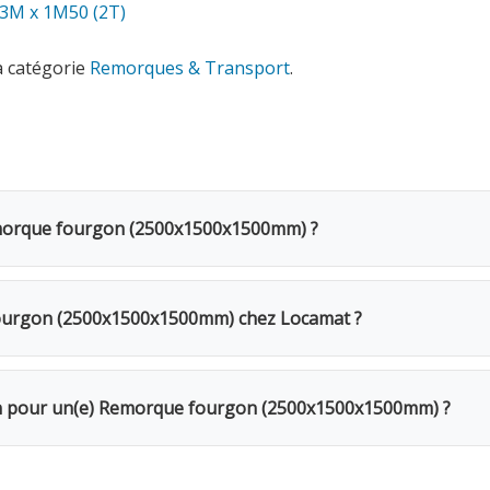
 3M x 1M50 (2T)
a catégorie
Remorques & Transport
.
emorque fourgon (2500x1500x1500mm) ?
n (2500x1500x1500mm) coûte 45€ TVAC par jour (37.19€ HTVA
d'une remise de 20%. Pour une semaine complète, seuls 4 jou
ourgon (2500x1500x1500mm) chez Locamat ?
s en Belgique ou appelez-nous pour vérifier la disponibilité.
ur votre chantier. Le fourgon fermé protège intégralement v
tion pour un(e) Remorque fourgon (2500x1500x1500mm) ?
Le week-end (samedi 16h → lundi 10h) = 1 jour. Remise de 20%
Caution de 500€ restituée au retour du matériel en bon état. V