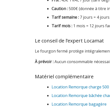
Prix :
45€ TVAC / jour (tarif dégre
Caution :
500€ (donnée à titre in
Tarif semaine :
7 jours = 4 jours
Tarif mois :
1 mois = 12 jours fa
Le conseil de l’expert Locamat
Le fourgon fermé protège intégralement 
À prévoir :
Aucun consommable nécessair
Matériel complémentaire
Location Remorque charge 500 
Location Remorque bâchée char
Location Remorque bagagère