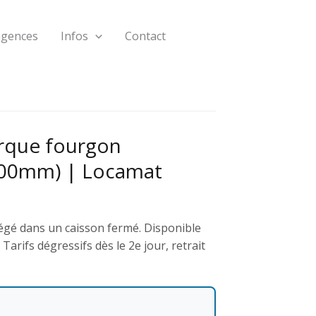
agences
Infos
Contact
rque fourgon
00mm) | Locamat
égé dans un caisson fermé. Disponible
arifs dégressifs dès le 2e jour, retrait