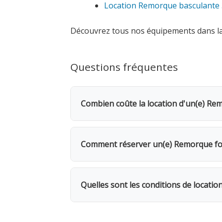
Location Remorque basculante
Découvrez tous nos équipements dans l
Questions fréquentes
Combien coûte la location d'un(e) R
La location d'un(e) Remorque fourgo
demandée. Dès le 2e jour, bénéficiez 
Comment réserver un(e) Remorque f
jours seulement.
Rendez-vous dans l'une de nos 5 agence
même, avec possibilité de livraison s
Quelles sont les conditions de loca
un chargement facile.
Location facturée par tranche de 24h. 
facturés. 1 mois = 12 jours facturés. 