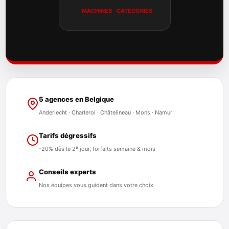
MACHINES
CATÉGORIES
5 agences en Belgique
Anderlecht · Charleroi · Châtelineau · Mons · Namur
Tarifs dégressifs
e
-20% dès le 2
jour, forfaits semaine & mois
Conseils experts
Nos équipes vous guident dans votre choix