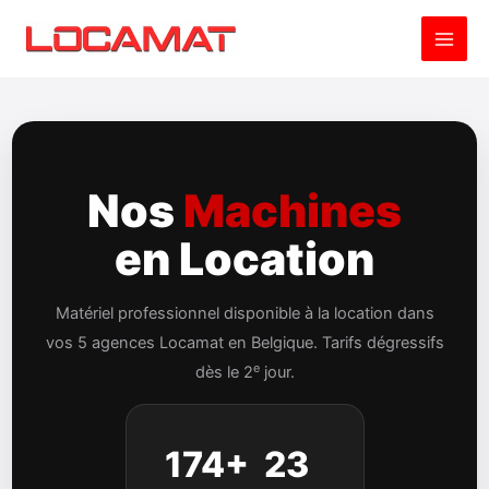
Aller
au
contenu
Nos
Machines
en Location
Matériel professionnel disponible à la location dans
vos 5 agences Locamat en Belgique. Tarifs dégressifs
e
dès le 2
jour.
174+
23