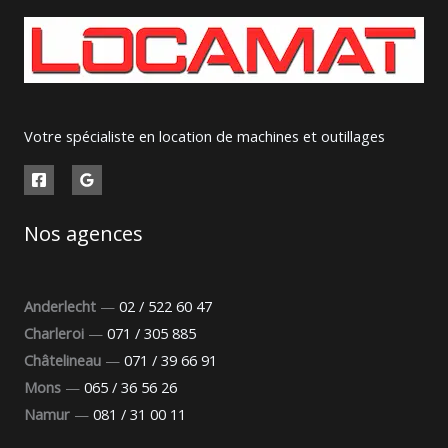
Votre spécialiste en location de machines et outillages
Nos agences
Anderlecht
—
02 / 522 60 47
Charleroi
—
071 / 305 885
Châtelineau
—
071 / 39 66 91
Mons
—
065 / 36 56 26
Namur
—
081 / 31 00 11