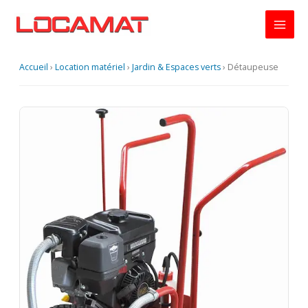
Aller
au
contenu
Accueil
›
Location matériel
›
Jardin & Espaces verts
›
Détaupeuse