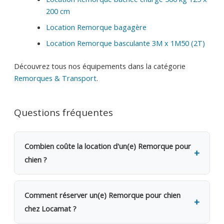
200 cm
Location Remorque bagagère
Location Remorque basculante 3M x 1M50 (2T)
Découvrez tous nos équipements dans la catégorie
Remorques & Transport
.
Questions fréquentes
Combien coûte la location d'un(e) Remorque pour
chien ?
La location d'un(e) Remorque pour chien coûte 25€
TVAC par jour (20.66€ HTVA). Une caution de 250€
Comment réserver un(e) Remorque pour chien
est demandée. Dès le 2e jour, bénéficiez d'une
chez Locamat ?
remise de 20%. Pour une semaine complète, seuls 4