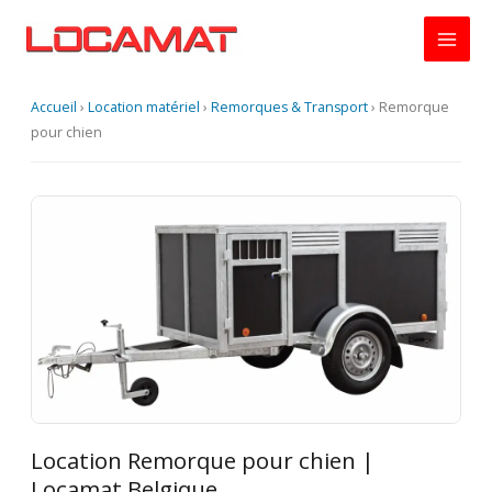
Aller
au
contenu
Accueil
›
Location matériel
›
Remorques & Transport
›
Remorque
pour chien
Location Remorque pour chien |
Locamat Belgique