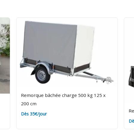
ans les délais. Assurance bris de machine en option.
Remorque bâchée charge 500 kg 125 x
200 cm
Re
Dès 35€/jour
Dè