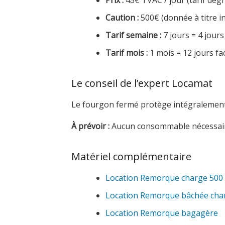
Prix :
45€ TVAC / jour (tarif dégre
Caution :
500€ (donnée à titre in
Tarif semaine :
7 jours = 4 jours
Tarif mois :
1 mois = 12 jours fa
Le conseil de l’expert Locamat
Le fourgon fermé protège intégralement 
À prévoir :
Aucun consommable nécessair
Matériel complémentaire
Location Remorque charge 500 
Location Remorque bâchée char
Location Remorque bagagère