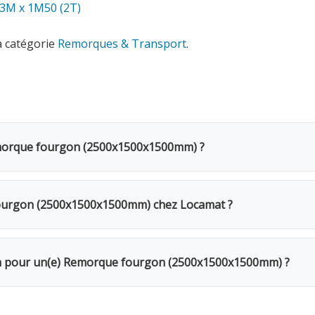
 3M x 1M50 (2T)
a catégorie
Remorques & Transport
.
emorque fourgon (2500x1500x1500mm) ?
n (2500x1500x1500mm) coûte 45€ TVAC par jour (37.19€ HTVA
d'une remise de 20%. Pour une semaine complète, seuls 4 jou
ourgon (2500x1500x1500mm) chez Locamat ?
s en Belgique ou appelez-nous pour vérifier la disponibilité.
ur votre chantier. Le fourgon fermé protège intégralement v
tion pour un(e) Remorque fourgon (2500x1500x1500mm) ?
Le week-end (samedi 16h → lundi 10h) = 1 jour. Remise de 20%
Caution de 500€ restituée au retour du matériel en bon état. V