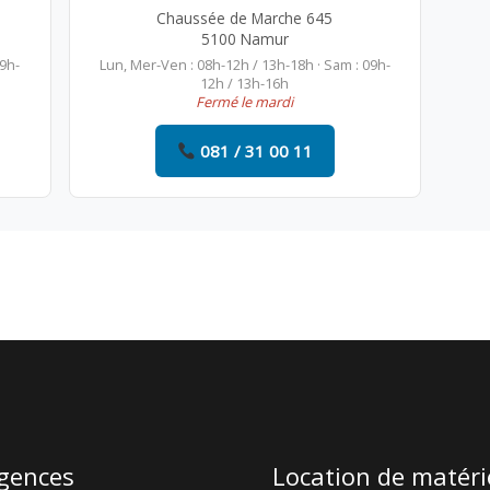
Chaussée de Marche 645
5100 Namur
09h-
Lun, Mer-Ven : 08h-12h / 13h-18h · Sam : 09h-
12h / 13h-16h
Fermé le mardi
081 / 31 00 11
gences
Location de matéri