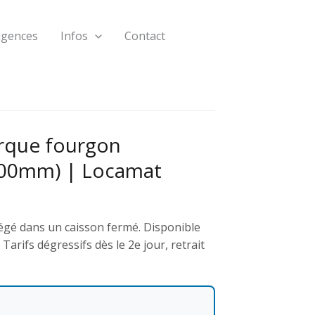
agences
Infos
Contact
rque fourgon
00mm) | Locamat
égé dans un caisson fermé. Disponible
arifs dégressifs dès le 2e jour, retrait