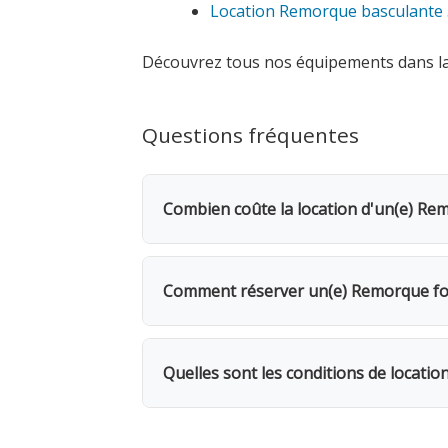
Location Remorque basculante
Découvrez tous nos équipements dans l
Questions fréquentes
Combien coûte la location d'un(e) R
La location d'un(e) Remorque fourgo
demandée. Dès le 2e jour, bénéficiez 
Comment réserver un(e) Remorque f
jours seulement.
Rendez-vous dans l'une de nos 5 agence
même, avec possibilité de livraison s
Quelles sont les conditions de loca
un chargement facile.
Location facturée par tranche de 24h. 
facturés. 1 mois = 12 jours facturés. 