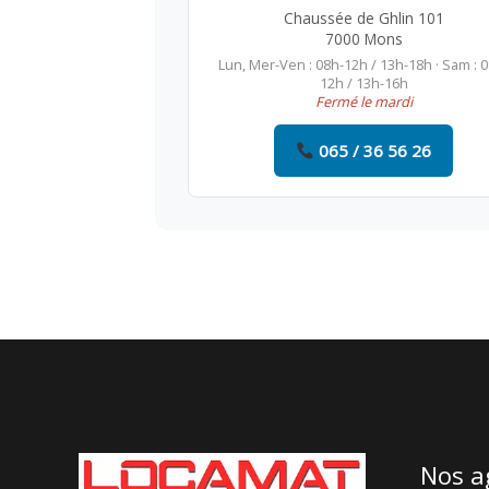
Chaussée de Ghlin 101
7000 Mons
Lun, Mer-Ven : 08h-12h / 13h-18h · Sam : 
12h / 13h-16h
Fermé le mardi
065 / 36 56 26
Nos a