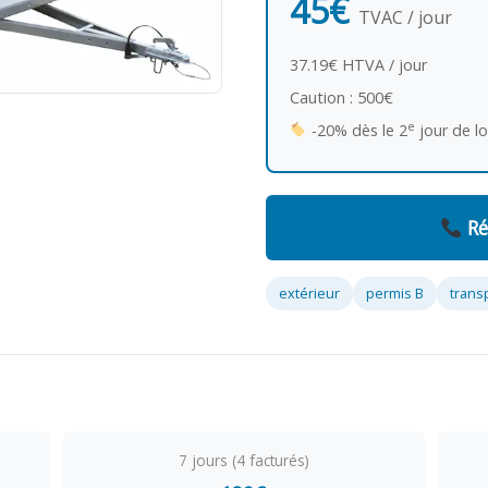
45€
TVAC / jour
37.19€ HTVA / jour
Caution : 500€
e
-20% dès le 2
jour de l
Ré
extérieur
permis B
trans
7 jours (4 facturés)