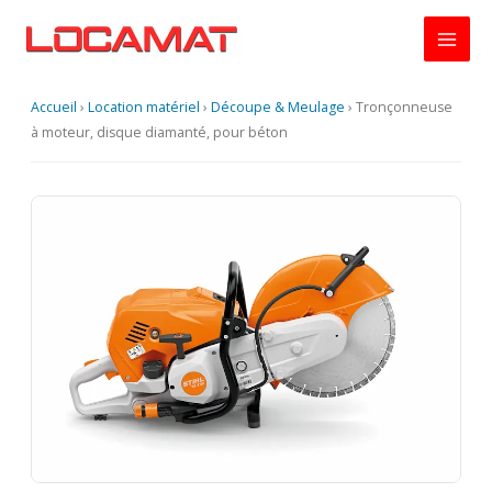
Aller
au
contenu
Accueil
›
Location matériel
›
Découpe & Meulage
›
Tronçonneuse
à moteur, disque diamanté, pour béton