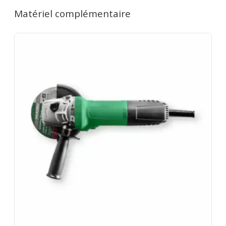
(samedi 16h → lundi 10h) = 1 jour. Remise de 20%
Matériel complémentaire
dès le 2e jour. 7 jours = 4 jours facturés. 1 mois = 12
jours facturés. Caution de 350€ restituée au retour
du matériel en bon état. Les disques usés sont à
votre charge. Rapportez le matériel dépoussiéré.
Assurance bris de machine en option.