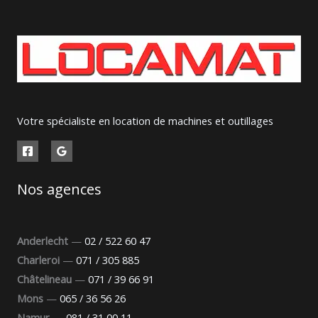
Votre spécialiste en location de machines et outillages
Nos agences
Anderlecht
—
02 / 522 60 47
Charleroi
—
071 / 305 885
Châtelineau
—
071 / 39 66 91
Mons
—
065 / 36 56 26
Namur
—
081 / 31 00 11