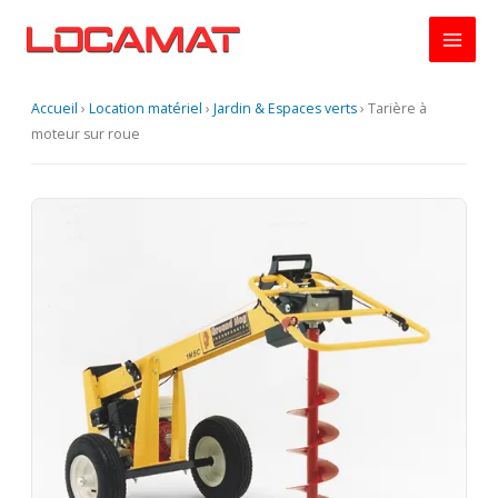
Aller
au
contenu
Accueil
›
Location matériel
›
Jardin & Espaces verts
›
Tarière à
moteur sur roue