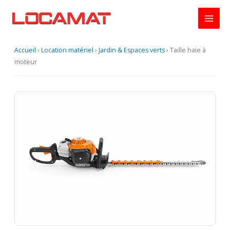
Aller
au
contenu
Accueil
›
Location matériel
›
Jardin & Espaces verts
›
Taille haie à
moteur