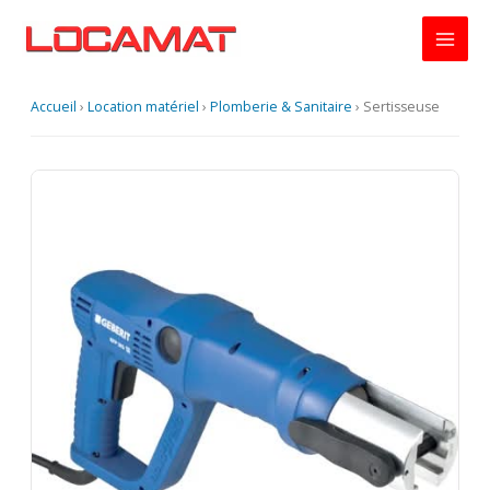
Aller
au
contenu
Accueil
›
Location matériel
›
Plomberie & Sanitaire
›
Sertisseuse