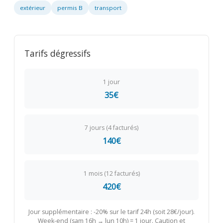
extérieur
permis B
transport
Tarifs dégressifs
1 jour
35€
7 jours (4 facturés)
140€
1 mois (12 facturés)
420€
Jour supplémentaire : -20% sur le tarif 24h (soit 28€/jour).
Week-end (sam 16h → lun 10h) = 1 jour. Caution et