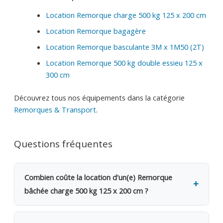
Location Remorque charge 500 kg 125 x 200 cm
Location Remorque bagagère
Location Remorque basculante 3M x 1M50 (2T)
Location Remorque 500 kg double essieu 125 x
300 cm
Découvrez tous nos équipements dans la catégorie
Remorques & Transport
.
Questions fréquentes
Combien coûte la location d'un(e) Remorque
bâchée charge 500 kg 125 x 200 cm ?
La location d'un(e) Remorque bâchée charge 500 kg
125 x 200 cm coûte 35€ TVAC par jour (28.92€