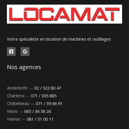
Votre spécialiste en location de machines et outillages
Nos agences
Anderlecht
—
02 / 522 60 47
Charleroi
—
071 / 305 885
Châtelineau
—
071 / 39 66 91
Mons
—
065 / 36 56 26
Namur
—
081 / 31 00 11